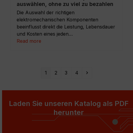
auswählen, ohne zu viel zu bezahlen
Die Auswahl der richtigen
elektromechanischen Komponenten
beeinflusst direkt die Leistung, Lebensdauer
und Kosten eines jeden…
Read more
Seite
Seite
Seite
Seite
Vorwärts
1
2
3
4
Laden Sie unseren Katalog als PDF
herunter