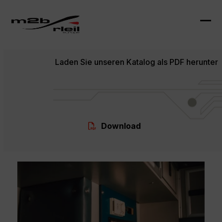
Skip
to
content
Ope
Clo
mob
mob
Laden Sie unseren Katalog als PDF herunter
me
me
Download