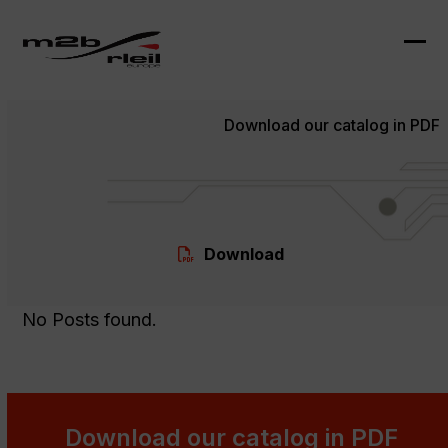
Skip
to
content
Ope
Clo
mob
mob
Download our catalog in PDF
me
me
Download
No Posts found.
Download our catalog in PDF