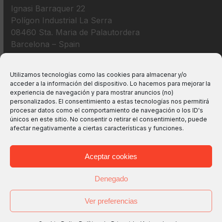
Ignasi Barraquer 22
Polígon Industrial La Serra
08460 Sta. Maria de Palautordera
Barcelona – Spain
+34 938 675 193
Utilizamos tecnologías como las cookies para almacenar y/o
acceder a la información del dispositivo. Lo hacemos para mejorar la
info@m2bswitches.com
experiencia de navegación y para mostrar anuncios (no)
personalizados. El consentimiento a estas tecnologías nos permitirá
procesar datos como el comportamiento de navegación o los ID's
únicos en este sitio. No consentir o retirar el consentimiento, puede
afectar negativamente a ciertas características y funciones.
Aceptar cookies
Denegado
Ver preferencias
Copyright
M2B TECHNOLOGIES, S.L.
2026 - All Rights
Reserved -
Avisos legales
-
Política de Privacidad
-
Política