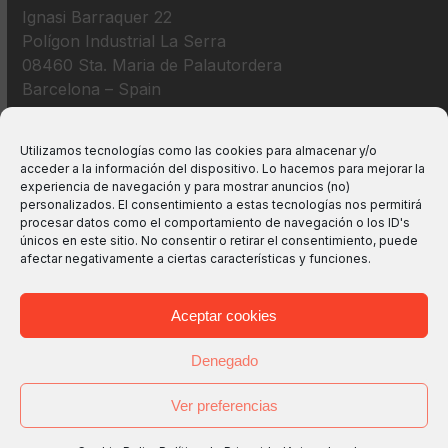
Ignasi Barraquer 22
Polígon Industrial La Serra
08460 Sta. Maria de Palautordera
Barcelona – Spain
+34 938 675 193
Utilizamos tecnologías como las cookies para almacenar y/o
acceder a la información del dispositivo. Lo hacemos para mejorar la
info@m2bswitches.com
experiencia de navegación y para mostrar anuncios (no)
personalizados. El consentimiento a estas tecnologías nos permitirá
procesar datos como el comportamiento de navegación o los ID's
únicos en este sitio. No consentir o retirar el consentimiento, puede
afectar negativamente a ciertas características y funciones.
Aceptar cookies
Denegado
Ver preferencias
Copyright
M2B TECHNOLOGIES, S.L.
2026 - All Rights
Reserved -
Avisos legales
-
Política de Privacidad
-
Política