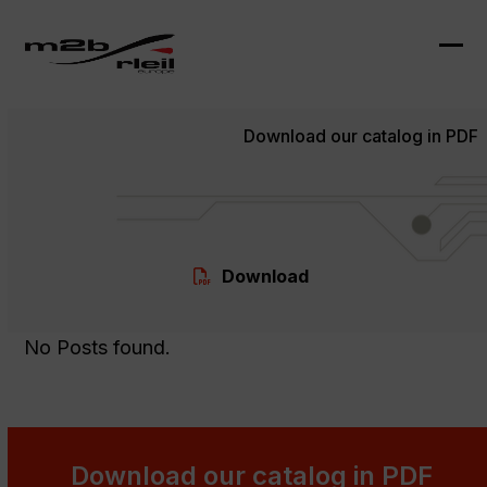
Skip
to
content
Ope
Clo
mob
mob
Download our catalog in PDF
me
me
Download
No Posts found.
Download our catalog in PDF