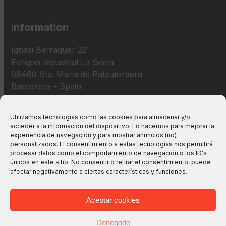
Information
Ignasi Barraquer 22
Polígon Industrial La Serra
08460 Sta. Maria de Palautordera
Barcelona – Spain
+34 938 675 193
Utilizamos tecnologías como las cookies para almacenar y/o
acceder a la información del dispositivo. Lo hacemos para mejorar la
info@m2bswitches.com
experiencia de navegación y para mostrar anuncios (no)
personalizados. El consentimiento a estas tecnologías nos permitirá
procesar datos como el comportamiento de navegación o los ID's
únicos en este sitio. No consentir o retirar el consentimiento, puede
afectar negativamente a ciertas características y funciones.
Aceptar cookies
Denegado