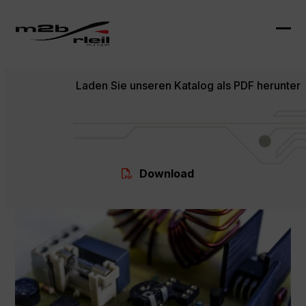
Skip
to
content
Ope
Clo
mob
mob
Laden Sie unseren Katalog als PDF herunter
me
me
Download