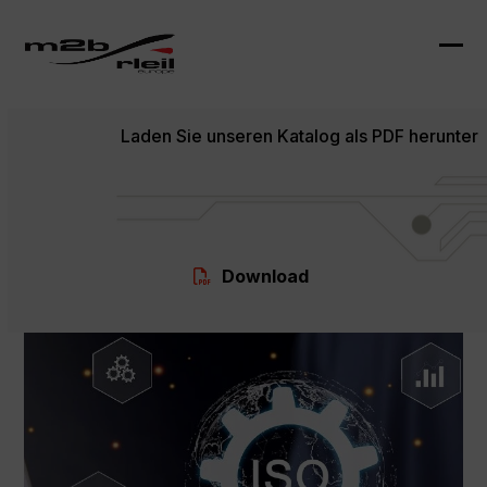
Skip
to
content
Ope
Clo
mob
mob
Laden Sie unseren Katalog als PDF herunter
me
me
Download