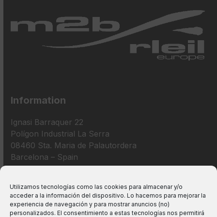
Information
Ignasi Barraquer 22
Polígon Industrial La Serra
08460 Sta. Maria de Palautordera
Barcelona – Spain
+34 938 675 193
Utilizamos tecnologías como las cookies para almacenar y/o
acceder a la información del dispositivo. Lo hacemos para mejorar la
info@m2bswitches.com
experiencia de navegación y para mostrar anuncios (no)
personalizados. El consentimiento a estas tecnologías nos permitirá