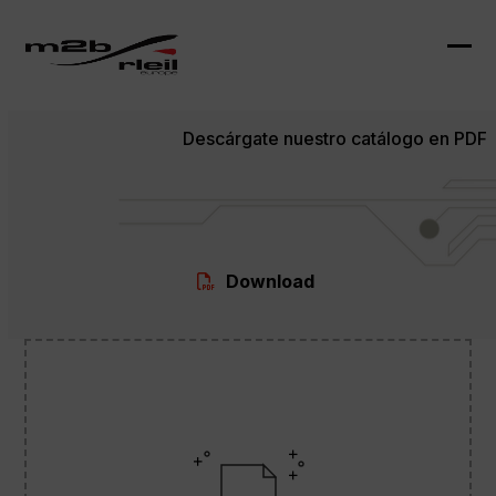
Skip
to
content
Ope
Clo
mob
mob
Descárgate nuestro catálogo en PDF
me
me
Download