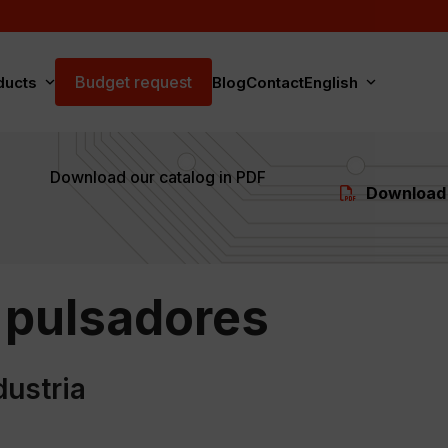
Budget request
ducts
Blog
Contact
English
Download our catalog in PDF
Download
y pulsadores
dustria