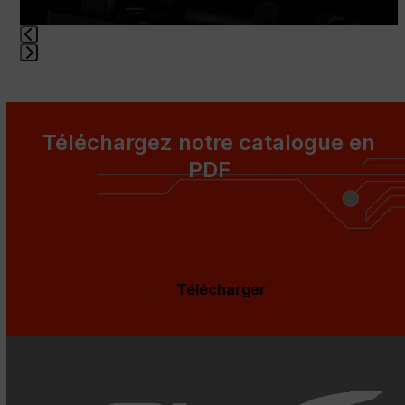
buttons
Press
escape
to
go
Téléchargez notre catalogue en
to
PDF
the
first
slide
Télécharger