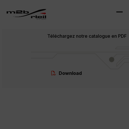
Skip
to
content
Ope
Clo
mob
mob
Téléchargez notre catalogue en PDF
me
me
Download