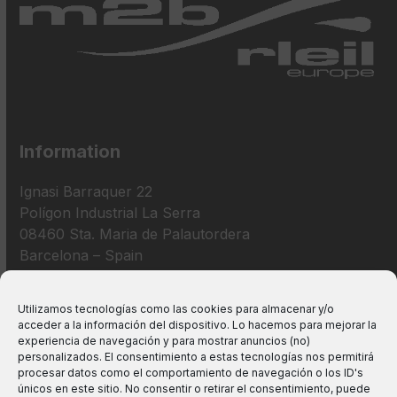
Information
Ignasi Barraquer 22
Polígon Industrial La Serra
08460 Sta. Maria de Palautordera
Barcelona – Spain
+34 938 675 193
Utilizamos tecnologías como las cookies para almacenar y/o
acceder a la información del dispositivo. Lo hacemos para mejorar la
info@m2bswitches.com
experiencia de navegación y para mostrar anuncios (no)
personalizados. El consentimiento a estas tecnologías nos permitirá
procesar datos como el comportamiento de navegación o los ID's
únicos en este sitio. No consentir o retirar el consentimiento, puede