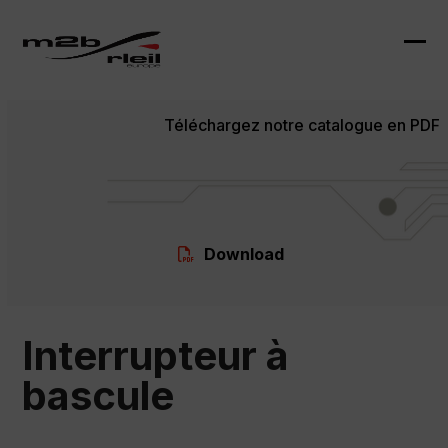
Skip
to
content
Ope
Clo
mob
mob
Téléchargez notre catalogue en PDF
me
me
Download
Interrupteur à
bascule