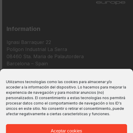
Information
Ignasi Barraquer 22
Polígon Industrial La Serra
08460 Sta. Maria de Palautordera
Barcelona – Spain
+34 938 675 193
Utilizamos tecnologías como las cookies para almacenar y/o
acceder a la información del dispositivo. Lo hacemos para mejorar la
info@m2bswitches.com
experiencia de navegación y para mostrar anuncios (no)
personalizados. El consentimiento a estas tecnologías nos permitirá
procesar datos como el comportamiento de navegación o los ID's
únicos en este sitio. No consentir o retirar el consentimiento, puede
afectar negativamente a ciertas características y funciones.
Aceptar cookies