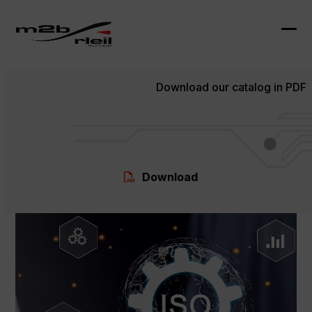
Skip
to
content
Ope
Clo
mob
mob
Download our catalog in PDF
me
me
Download