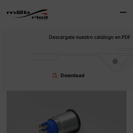
Skip
to
content
Ope
Clo
mob
mob
Descárgate nuestro catálogo en PDF
me
me
Download