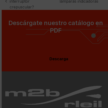
next
interruptor
lámparas indicadoras
previous
post:
crepuscular?
post:
Descárgate nuestro catálogo en
PDF
Descarga