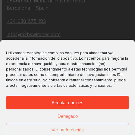
08460 Sta. Maria de Palautordera
Barcelona – Spain
+34 938 675 193
info@m2bswitches.com
Utilizamos tecnologías como las cookies para almacenar y/o
acceder a la información del dispositivo. Lo hacemos para mejorar la
experiencia de navegación y para mostrar anuncios (no)
personalizados. El consentimiento a estas tecnologías nos permitirá
procesar datos como el comportamiento de navegación o los ID's
únicos en este sitio. No consentir o retirar el consentimiento, puede
afectar negativamente a ciertas características y funciones.
Aceptar cookies
Fabricantes de interruptores
Denegado
Ver preferencias