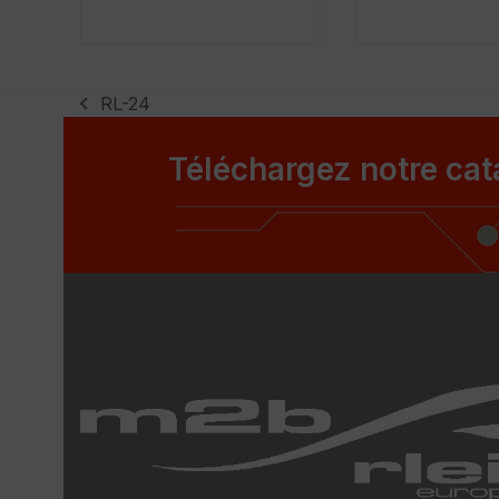
RL-24
previous
post:
Téléchargez notre ca