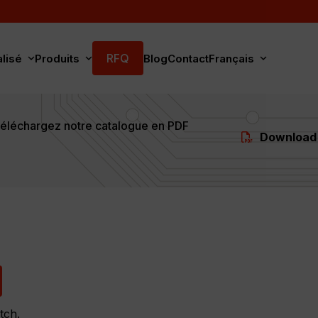
RFQ
alisé
Produits
Blog
Contact
Français
éléchargez notre catalogue en PDF
Download
tch.