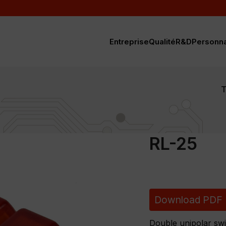
Entreprise
Qualité
R&D
Personn
T
RL-25
Download PDF
Double unipolar swi