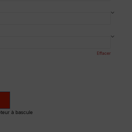
Effacer
s
pteur à bascule