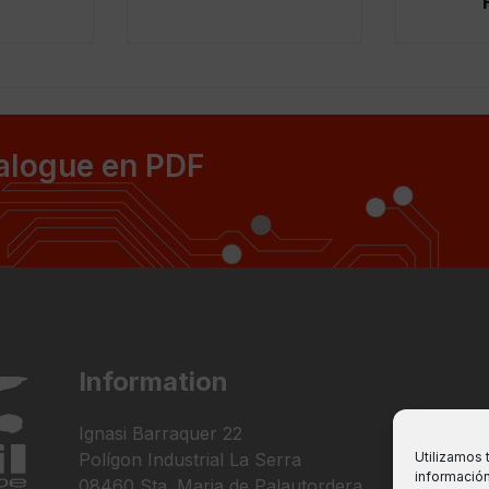
talogue en PDF
Information
Ignasi Barraquer 22
Polígon Industrial La Serra
Utilizamos 
información
08460 Sta. Maria de Palautordera