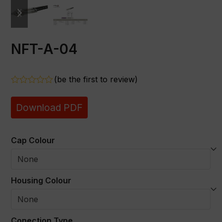
previous
next
slide
slide
NFT-A-04
(
be the first to review
)
Rated
0
Download PDF
out
of
5
Cap Colour
Housing Colour
Conection Type