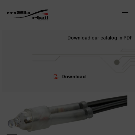
Skip
to
content
Ope
Clo
mob
mob
Download our catalog in PDF
me
me
Download