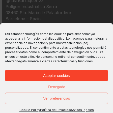
Ignasi Barraquer 22
Polígon Industrial La Serra
08460 Sta. Maria de Palautordera
Barcelona – Spain
+34 938 675 193
Utilizamos tecnologías como las cookies para almacenar y/o
acceder a la información del dispositivo. Lo hacemos para mejorar la
info@m2bswitches.com
experiencia de navegación y para mostrar anuncios (no)
personalizados. El consentimiento a estas tecnologías nos permitirá
procesar datos como el comportamiento de navegación o los ID's
únicos en este sitio. No consentir o retirar el consentimiento, puede
afectar negativamente a ciertas características y funciones.
Aceptar cookies
Denegado
Ver preferencias
Copyright
M2B TECHNOLOGIES, S.L.
2026 - All Rights
Reserved -
Avisos legales
-
Política de Privacidad
-
Política
Cookie Policy
Política de Privacidad
Avisos legales