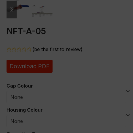
previous
next
slide
slide
NFT-A-05
(
be the first to review
)
Rated
0
Download PDF
out
of
5
Cap Colour
Housing Colour