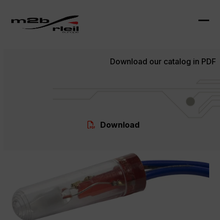
Skip
to
content
Ope
Clo
mob
mob
Download our catalog in PDF
me
me
Download