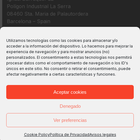
Polígon Industrial La Serra
08460 Sta. Maria de Palautordera
Barcelona – Spain
+34 938 675 193
Utilizamos tecnologías como las cookies para almacenar y/o
acceder a la información del dispositivo. Lo hacemos para mejorar la
info@m2bswitches.com
experiencia de navegación y para mostrar anuncios (no)
personalizados. El consentimiento a estas tecnologías nos permitirá
procesar datos como el comportamiento de navegación o los ID's
únicos en este sitio. No consentir o retirar el consentimiento, puede
afectar negativamente a ciertas características y funciones.
Aceptar cookies
Denegado
Ver preferencias
Copyright
M2B TECHNOLOGIES, S.L.
2026 - All Rights
Reserved -
Avisos legales
-
Política de Privacidad
-
Política
Cookie Policy
Política de Privacidad
Avisos legales
de Cookies