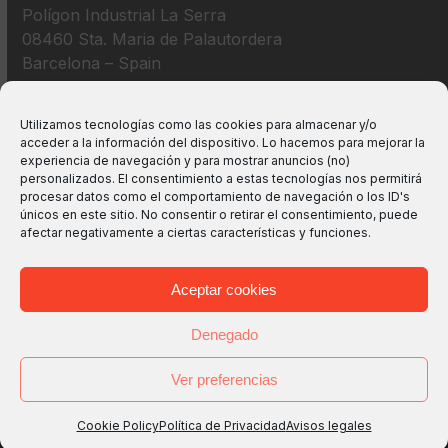
Polígon Industrial La Serra
08460 Sta. Maria de Palautordera
Barcelona – Spain
+34 938 675 193
Utilizamos tecnologías como las cookies para almacenar y/o
acceder a la información del dispositivo. Lo hacemos para mejorar la
info@m2bswitches.com
experiencia de navegación y para mostrar anuncios (no)
personalizados. El consentimiento a estas tecnologías nos permitirá
procesar datos como el comportamiento de navegación o los ID's
únicos en este sitio. No consentir o retirar el consentimiento, puede
afectar negativamente a ciertas características y funciones.
Aceptar cookies
Denegado
Ver preferencias
Copyright
M2B TECHNOLOGIES, S.L.
2026 - All Rights
Reserved -
Avisos legales
-
Política de Privacidad
-
Política
Cookie Policy
Política de Privacidad
Avisos legales
de Cookies