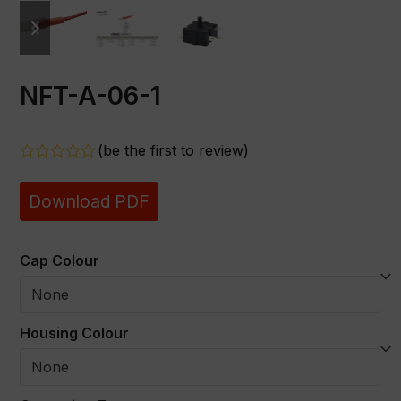
previous
next
slide
slide
NFT-A-06-1
(
be the first to review
)
Rated
0
Download PDF
out
of
5
Cap Colour
Housing Colour