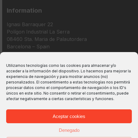
Information
Ignasi Barraquer 22
Polígon Industrial La Serra
08460 Sta. Maria de Palautordera
Barcelona – Spain
+34 938 675 193
Utilizamos tecnologías como las cookies para almacenar y/o
acceder a la información del dispositivo. Lo hacemos para mejorar la
info@m2bswitches.com
experiencia de navegación y para mostrar anuncios (no)
personalizados. El consentimiento a estas tecnologías nos permitirá
procesar datos como el comportamiento de navegación o los ID's
únicos en este sitio. No consentir o retirar el consentimiento, puede
afectar negativamente a ciertas características y funciones.
Aceptar cookies
Denegado