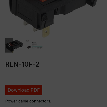
previous
next
slide
slide
RLN-10F-2
Download PDF
Power cable connectors.