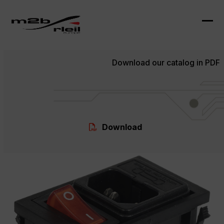
Skip
to
content
Ope
Clo
mob
mob
Download our catalog in PDF
me
me
Download