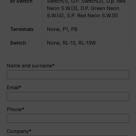
of Switch
Switch(1), D.P. Switch(2), D.p. Red
Neon S.W.(3), D.P. Green Neon
S.W.(4), S.P. Red Neon S.W.(5)
Terminals
None, P1, P8
Switch
None, RL-13, RL-13W
Name and surname*
Email*
Phone*
Company*