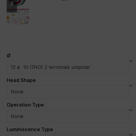
slide
slide
Ø
Head Shape
Operation Type
Luminiscence Type