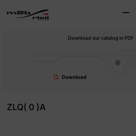
Skip
to
content
Ope
Clo
mob
mob
Download our catalog in PDF
me
me
Download
ZLQ( 0 )A