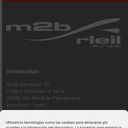
Information
Ignasi Barraquer 22
Polígon Industrial La Serra
08460 Sta. Maria de Palautordera
Barcelona – Spain
+34 938 675 193
Utilizamos tecnologías como las cookies para almacenar y/o
acceder a la información del dispositivo. Lo hacemos para mejorar la