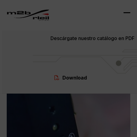
Skip
to
content
Ope
Clo
mob
mob
Descárgate nuestro catálogo en PDF
me
me
Download