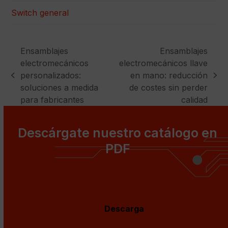
Switch general
Ensamblajes
Ensamblajes
electromecánicos
electromecánicos llave
personalizados:
en mano: reducción
previous
next
soluciones a medida
de costes sin perder
post:
post:
para fabricantes
calidad
Descárgate nuestro catálogo en
PDF
Descarga