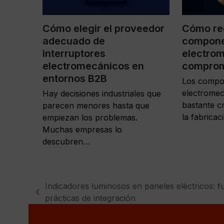
Cómo elegir el proveedor
Cómo re
adecuado de
compon
interruptores
electrom
electromecánicos en
comprome
entornos B2B
Los compo
electromec
Hay decisiones industriales que
bastante cr
parecen menores hasta que
la fabrica
empiezan los problemas.
Muchas empresas lo
descubren…
Indicadores luminosos en paneles eléctricos: 
previous
prácticas de integración
post: