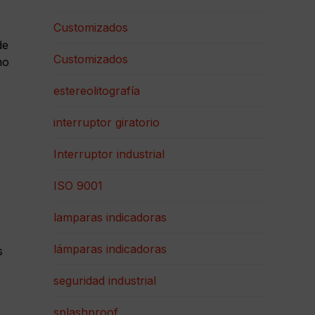
Customizados
de
Customizados
mo
estereolitografía
interruptor giratorio
Interruptor industrial
ISO 9001
lamparas indicadoras
lámparas indicadoras
s
seguridad industrial
splashproof