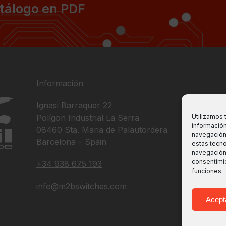
tálogo en PDF
Información
Ignasi Barraquer 22
Utilizamos 
Polígon Industrial La Serra
información
08460 Sta. Maria de Palautordera
navegación 
Barcelona – Spain
estas tecn
navegación o
consentimie
+34 938 675 193
funciones.
info@m2bswitches.com
Acept