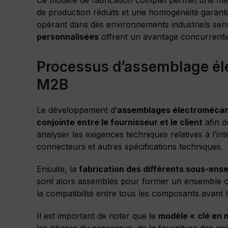
de production réduits et une homogénéité garanti
opérant dans des environnements industriels sensi
personnalisées
offrent un avantage concurrentiel 
Processus d’assemblage él
M2B
Le développement d’
assemblages électroméca
conjointe entre le fournisseur et le client
afin d
analyser les exigences techniques relatives à l’in
connecteurs et autres spécifications techniques.
Ensuite, la
fabrication des différents sous-en
sont alors assemblés pour former un ensemble comp
la compatibilité entre tous les composants avant la
Il est important de noter que le
modèle « clé en 
les phases du processus, de la fourniture des com