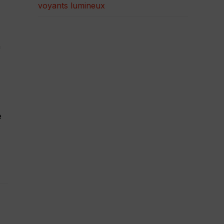
voyants lumineux
n
e