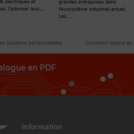
s électriques et
grandes entreprises dans
ues. Optimiser leur…
l’écosystème industriel actuel.
Les…
s solutions personnalisées
Comment réduire les
next
post:
talogue en PDF
Information