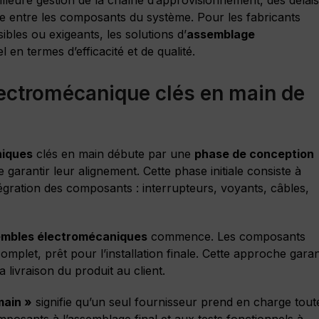
e entre les composants du système. Pour les fabricants
bles ou exigeants, les solutions d’
assemblage
en termes d’efficacité et de qualité.
ectromécanique clés en main de
niques
clés en main débute par une
phase de conception
e garantir leur alignement. Cette phase initiale consiste à
tégration des composants : interrupteurs, voyants, câbles,
sembles électromécaniques
commence. Les composants
let, prêt pour l’installation finale. Cette approche garan
 livraison du produit au client.
main »
signifie qu’un seul fournisseur prend en charge tout
posants à l’assemblage final et aux tests fonctionnels à