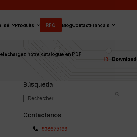
RFQ
alisé
Produits
Blog
Contact
Français
éléchargez notre catalogue en PDF
Download
Búsqueda
Search
Contáctanos
938675193