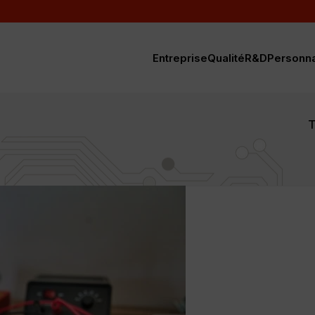
Entreprise
Qualité
R&D
Personn
T